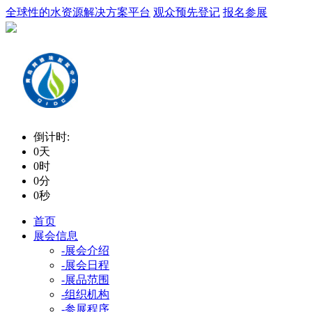
全球性的水资源解决方案平台
观众预先登记
报名参展
18600907907
倒计时:
0
天
0
时
0
分
0
秒
首页
展会信息
-展会介绍
-展会日程
-展品范围
-组织机构
-参展程序